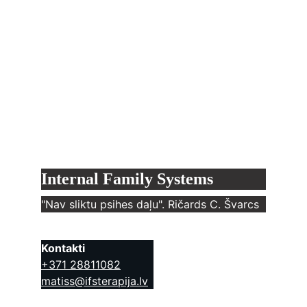
Patība
Internal Family Systems
"Nav sliktu psihes daļu". Ričards C. Švarcs
Kontakti
+371 28811082
matiss@ifsterapija.lv
Patību raksturo šādas īpašības